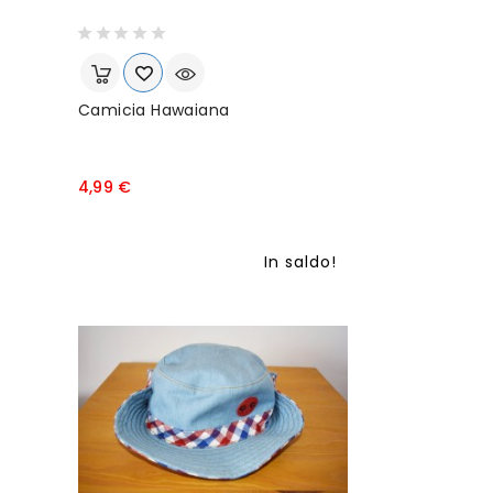
Camicia Hawaiana
P
4,99 €
r
e
z
In saldo!
z
o