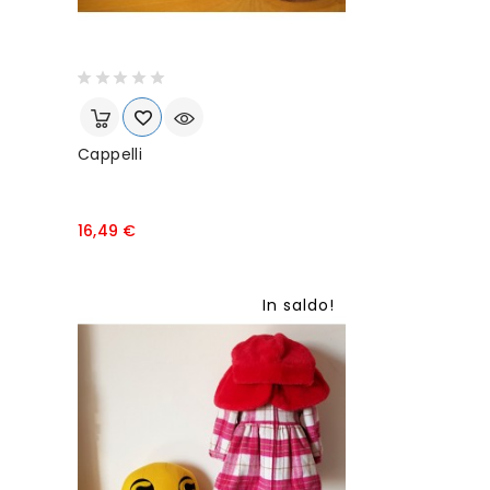
Cappelli
P
16,49 €
r
e
z
In saldo!
z
o