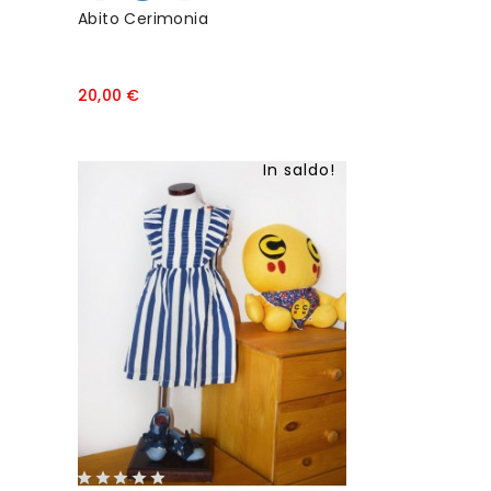
Abito Cerimonia
P
20,00 €
r
e
z
In saldo!
z
o