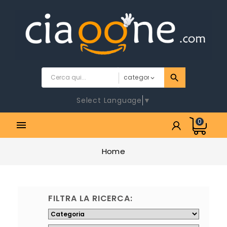
Select Language
▼
0

Home
FILTRA LA RICERCA: