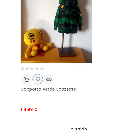
Cappotto Verde Scozzese
P
114,99 €
r
e
z
In saldo!