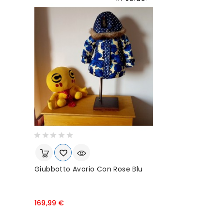
z
o
Giubbotto Avorio Con Rose Blu
P
169,99 €
r