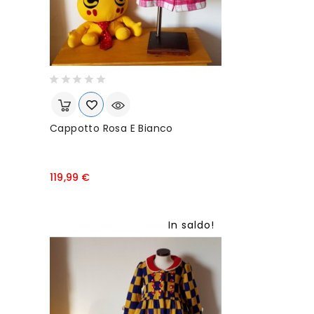
Cappotto Rosa E Bianco
P
119,99 €
r
e
z
In saldo!
z
o