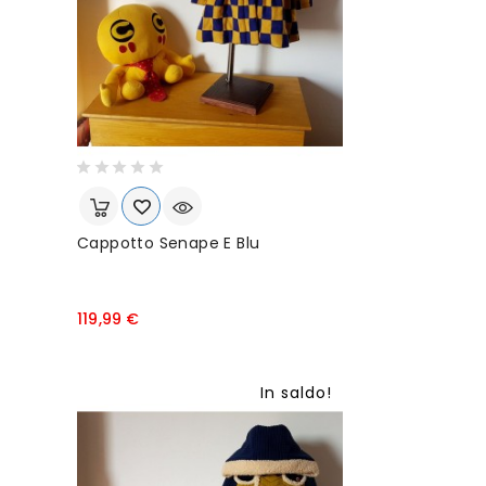
Cappotto Senape E Blu
P
119,99 €
r
e
z
In saldo!
z
o