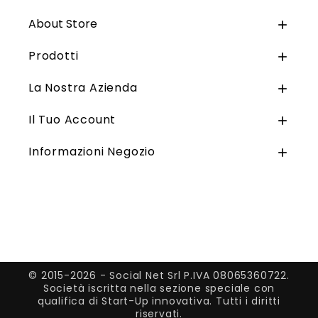
About Store

Prodotti

La Nostra Azienda

Il Tuo Account

Informazioni Negozio

© 2015-2026 - Social Net Srl P.IVA 08065360722.
Società iscritta nella sezione speciale con
qualifica di Start-Up innovativa. Tutti i diritti
riservati.