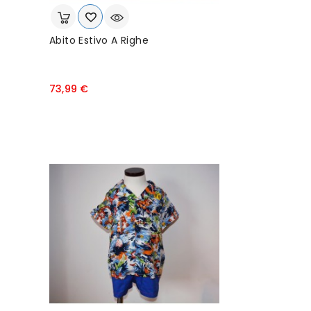
Abito Estivo A Righe
P
73,99 €
r
e
z
z
o