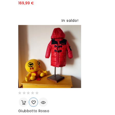
P
169,99 €
r
e
z
In saldo!
z
o
Giubbotto Rosso