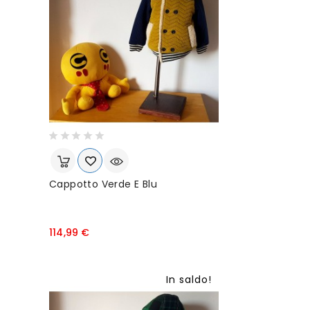
Cappotto Verde E Blu
P
114,99 €
r
e
z
In saldo!
z
o