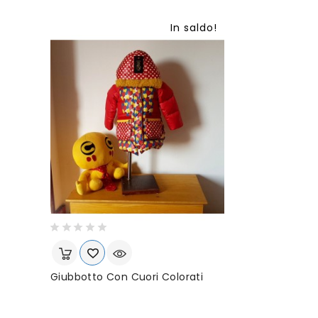
e
z
In saldo!
z
o
Giubbotto Con Cuori Colorati