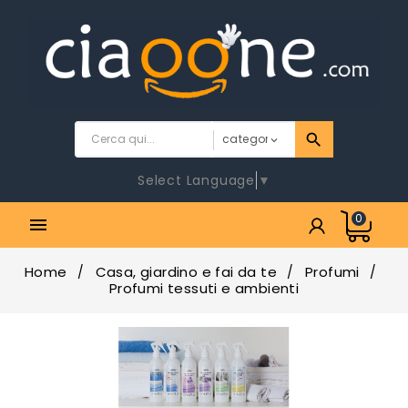
Select Language
▼
0

Home
Casa, giardino e fai da te
Profumi
Profumi tessuti e ambienti