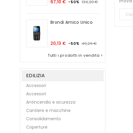
Prova
Prezzo
Prezzo
67,10 €
134,20 €
-50%
base
Brondi Amico Unico
Prezzo
Prezzo
20,13 €
40,26 €
-50%
base
Tutti i prodotti in vendita

EDILIZIA
Accessori
Accessori
Antincendio e sicurezza
Cantiere e macchine
Consolidamento
Coperture