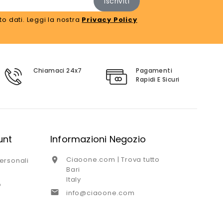
o dati. Leggi la nostra
Privacy Policy
Chiamaci 24x7
Pagamenti
Rapidi E Sicuri
unt
Informazioni Negozio
Ciaoone.com | Trova tutto

ersonali
Bari
Italy
o

info@ciaoone.com