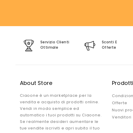
Servizio Clienti
Sconti E
Ottimale
Offerte
About Store
Prodott
Ciaoone è un marketplace per la
Condizion
vendita e acquisto di prodotti online.
Offerte
Vendi in modo semplice ed
Nuovi pro
automatico i tuoi prodotti su Ciaoone.
Venditori
Se realmente desideri aumentare le
tue vendite iscriviti e apri subito il tuo