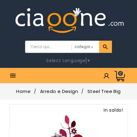
Select Language
▼
0

Home
Arredo e Design
Steel Tree Big
In saldo!