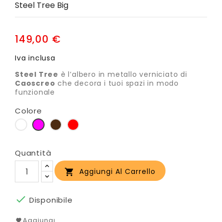
Steel Tree Big
149,00 €
Iva inclusa
Steel Tree
è l’albero in metallo verniciato di
Caoscreo
che decora i tuoi spazi in modo
funzionale
Colore
Bianco
Fuscia
Bruno
Rosso
Quantità
Aggiungi Al Carrello


Disponibile
Aggiungi