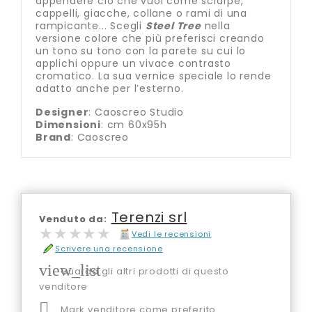
appendere ciò che vuoi come sciarpe,
cappelli, giacche, collane o rami di una
rampicante... Scegli
Steel Tree
nella
versione colore che più preferisci creando
un tono su tono con la parete su cui lo
applichi oppure un vivace contrasto
cromatico. La sua vernice speciale lo rende
adatto anche per l’esterno.
Designer
: Caoscreo Studio
Dimensioni
: cm 60x95h
Brand
: Caoscreo
Terenzi srl
Venduto da:
★★★★★
★★★★★
Vedi le recensioni
Scrivere una recensione
view_list
Guarda gli altri prodotti di questo
venditore

Mark venditore come preferito