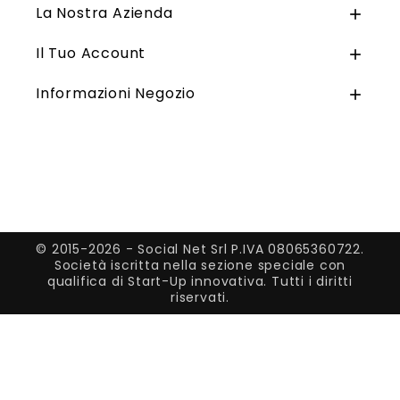
La Nostra Azienda

Il Tuo Account

Informazioni Negozio

© 2015-2026 - Social Net Srl P.IVA 08065360722.
Società iscritta nella sezione speciale con
qualifica di Start-Up innovativa. Tutti i diritti
riservati.