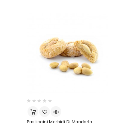
Pasticcini Morbidi Di Mandorla
P
B