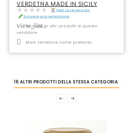
VERDETNA MADE IN SICILY
★★★★★
★★★★★
Vedi le recensioni
Scrivere una recensione
view_list
Guarda gli altri prodotti di questo
venditore

Mark venditore come preferito
16 ALTRI PRODOTTI DELLA STESSA CATEGORIA: