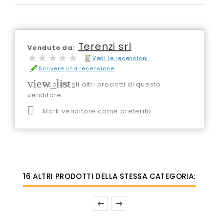
Terenzi srl
Venduto da:
★★★★★
★★★★★
Vedi le recensioni
Scrivere una recensione
view_list
Guarda gli altri prodotti di questo
venditore

Mark venditore come preferito
16 ALTRI PRODOTTI DELLA STESSA CATEGORIA: