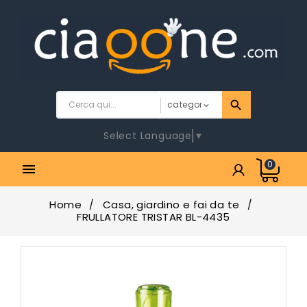
Select Language
▼
0

Home
Casa, giardino e fai da te
FRULLATORE TRISTAR BL-4435