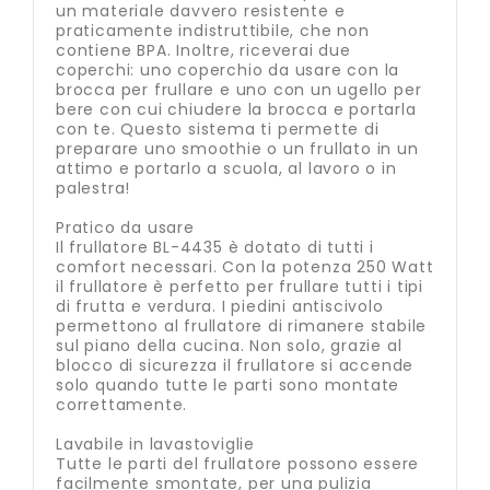
un materiale davvero resistente e
praticamente indistruttibile, che non
contiene BPA. Inoltre, riceverai due
coperchi: uno coperchio da usare con la
brocca per frullare e uno con un ugello per
bere con cui chiudere la brocca e portarla
con te. Questo sistema ti permette di
preparare uno smoothie o un frullato in un
attimo e portarlo a scuola, al lavoro o in
palestra!
Pratico da usare
Il frullatore BL-4435 è dotato di tutti i
comfort necessari. Con la potenza 250 Watt
il frullatore è perfetto per frullare tutti i tipi
di frutta e verdura. I piedini antiscivolo
permettono al frullatore di rimanere stabile
sul piano della cucina. Non solo, grazie al
blocco di sicurezza il frullatore si accende
solo quando tutte le parti sono montate
correttamente.
Lavabile in lavastoviglie
Tutte le parti del frullatore possono essere
facilmente smontate, per una pulizia