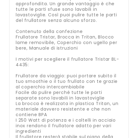
approfondita. Un grande vantaggio è che
tutte le parti sfuse sono lavabili in
lavastoviglie. Così puoi pulire tutte le parti
del frullatore senza alcuno sforzo.
Contenuto della confezione
Frullatore Tristar, Brocca in Tritan, Blocco
lame removibile, Coperchio con ugello per
bere, Manuale di istruzioni
I motivi per scegliere il frullatore Tristar BL-
4435:
Frullatore da viaggio: puoi portare subito il
tuo smoothie o il tuo frullato con te grazie
al coperchio intercambiabile
Facile da pulire perché tutte le parti
separate sono lavabili in lavastoviglie
La brocca è realizzata in plastica Tritan, un
materiale davvero resistente e che non
contiene BPA
I 250 Watt di potenza e i coltelli in acciaio
inox rendono il frullatore adatto per vari
ingredienti
Il frullatore resterà stabile sul piano della