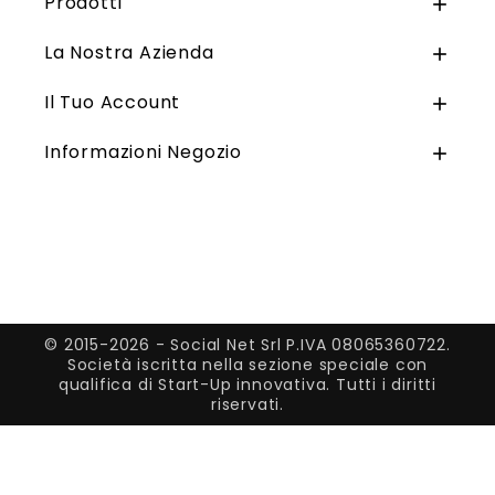
Prodotti

La Nostra Azienda

Il Tuo Account

Informazioni Negozio

© 2015-2026 - Social Net Srl P.IVA 08065360722.
Società iscritta nella sezione speciale con
qualifica di Start-Up innovativa. Tutti i diritti
riservati.