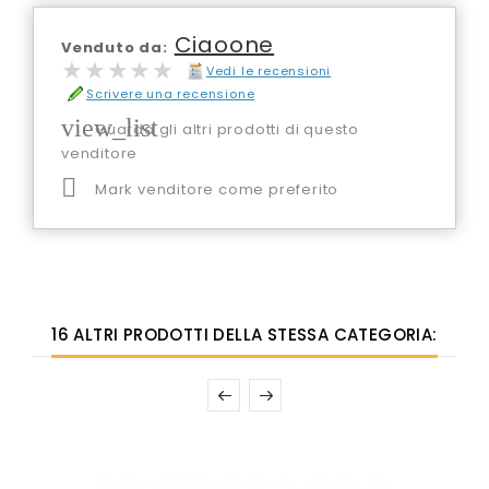
Ciaoone
Venduto da:
★★★★★
★★★★★
Vedi le recensioni
Scrivere una recensione
view_list
Guarda gli altri prodotti di questo
venditore

Mark venditore come preferito
16 ALTRI PRODOTTI DELLA STESSA CATEGORIA: