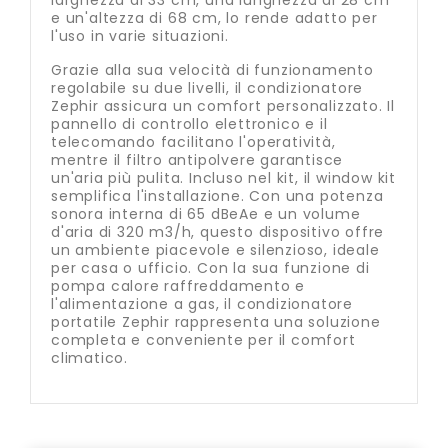
larghezza di 33 cm, una lunghezza di 28 cm
e un'altezza di 68 cm, lo rende adatto per
l'uso in varie situazioni.
Grazie alla sua velocità di funzionamento
regolabile su due livelli, il condizionatore
Zephir assicura un comfort personalizzato. Il
pannello di controllo elettronico e il
telecomando facilitano l'operatività,
mentre il filtro antipolvere garantisce
un'aria più pulita. Incluso nel kit, il window kit
semplifica l'installazione. Con una potenza
sonora interna di 65 dBeAe e un volume
d'aria di 320 m3/h, questo dispositivo offre
un ambiente piacevole e silenzioso, ideale
per casa o ufficio. Con la sua funzione di
pompa calore raffreddamento e
l'alimentazione a gas, il condizionatore
portatile Zephir rappresenta una soluzione
completa e conveniente per il comfort
climatico.