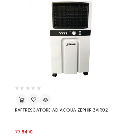
RAFFRESCATORE AD ACQUA ZEPHIR ZAIR02
C
Prezzo
77,84 €
3