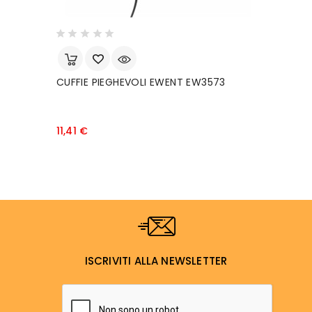
CUFFIE PIEGHEVOLI EWENT EW3573
A
W
Prezzo
11,41 €
1
ISCRIVITI ALLA NEWSLETTER