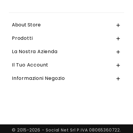
About Store

Prodotti

La Nostra Azienda

Il Tuo Account

Informazioni Negozio

© 2015-2026 - Social Net Srl P.IVA 08065360722.