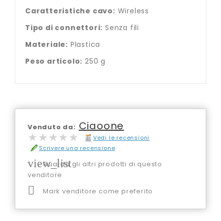
Caratteristiche cavo:
Wireless
Tipo di connettori:
Senza fili
Materiale:
Plastica
Peso articolo:
250 g
Ciaoone
Venduto da:
★★★★★
★★★★★
Vedi le recensioni
Scrivere una recensione
view_list
Guarda gli altri prodotti di questo
venditore

Mark venditore come preferito