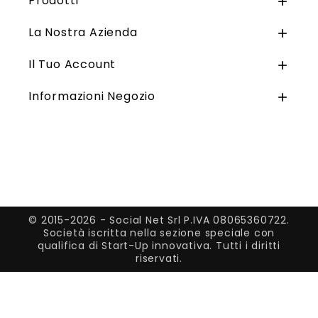
Prodotti

La Nostra Azienda

Il Tuo Account

Informazioni Negozio

© 2015-2026 - Social Net Srl P.IVA 08065360722.
Società iscritta nella sezione speciale con
qualifica di Start-Up innovativa. Tutti i diritti
riservati.