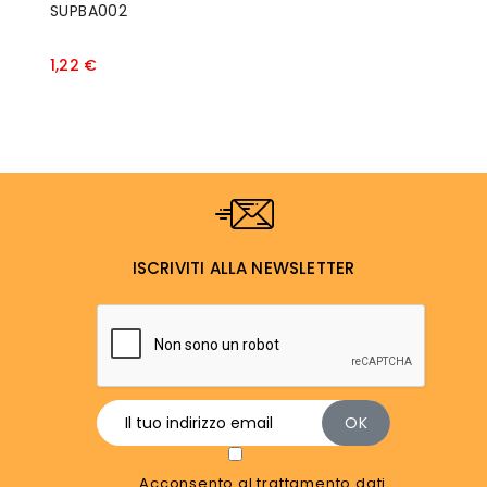
SUPBA002
D
Prezzo
1,22 €
1
ISCRIVITI ALLA NEWSLETTER
Acconsento al trattamento dati.