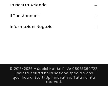
La Nostra Azienda

Il Tuo Account

Informazioni Negozio

© 2015-2026 - Social Net Srl P.IVA 08065360722.
Società iscritta nella sezione speciale con
qualifica di Start-Up innovativa. Tutti i diritti
riservati.