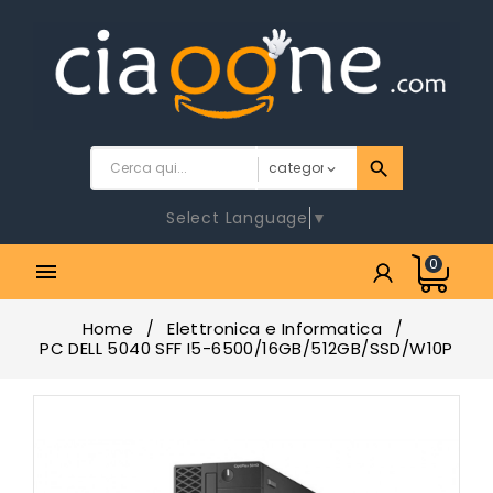
Select Language
▼
0

Home
Elettronica e Informatica
PC DELL 5040 SFF I5-6500/16GB/512GB/SSD/W10P