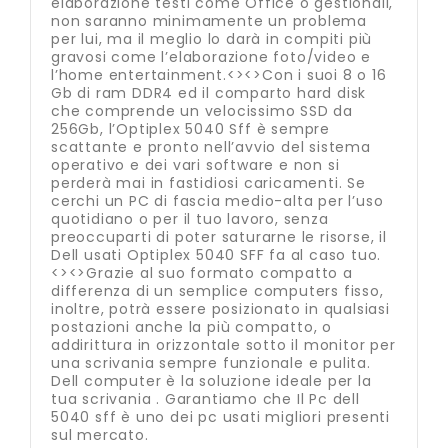
elaborazione testi come Office o gestionali,
non saranno minimamente un problema
per lui, ma il meglio lo darà in compiti più
gravosi come l’elaborazione foto/video e
l’home entertainment.<><>Con i suoi 8 o 16
Gb di ram DDR4 ed il comparto hard disk
che comprende un velocissimo SSD da
256Gb, l’Optiplex 5040 Sff è sempre
scattante e pronto nell’avvio del sistema
operativo e dei vari software e non si
perderà mai in fastidiosi caricamenti. Se
cerchi un PC di fascia medio-alta per l’uso
quotidiano o per il tuo lavoro, senza
preoccuparti di poter saturarne le risorse, il
Dell usati Optiplex 5040 SFF fa al caso tuo.
<><>Grazie al suo formato compatto a
differenza di un semplice computers fisso,
inoltre, potrà essere posizionato in qualsiasi
postazioni anche la più compatto, o
addirittura in orizzontale sotto il monitor per
una scrivania sempre funzionale e pulita.
Dell computer è la soluzione ideale per la
tua scrivania . Garantiamo che Il Pc dell
5040 sff è uno dei pc usati migliori presenti
sul mercato.