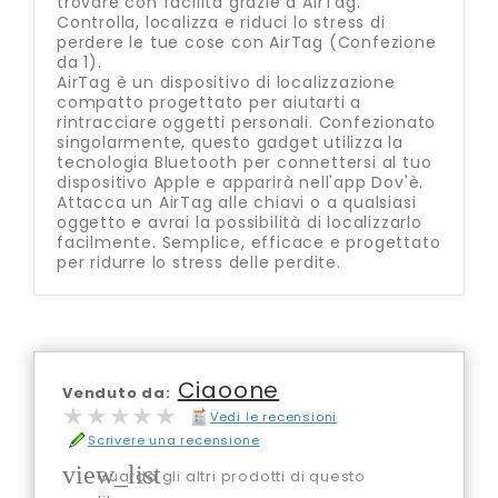
trovare con facilità grazie a AirTag.
Controlla, localizza e riduci lo stress di
perdere le tue cose con AirTag (Confezione
da 1).
AirTag è un dispositivo di localizzazione
compatto progettato per aiutarti a
rintracciare oggetti personali. Confezionato
singolarmente, questo gadget utilizza la
tecnologia Bluetooth per connettersi al tuo
dispositivo Apple e apparirà nell'app Dov'è.
Attacca un AirTag alle chiavi o a qualsiasi
oggetto e avrai la possibilità di localizzarlo
facilmente. Semplice, efficace e progettato
per ridurre lo stress delle perdite.
Ciaoone
Venduto da:
★★★★★
★★★★★
Vedi le recensioni
Scrivere una recensione
view_list
Guarda gli altri prodotti di questo