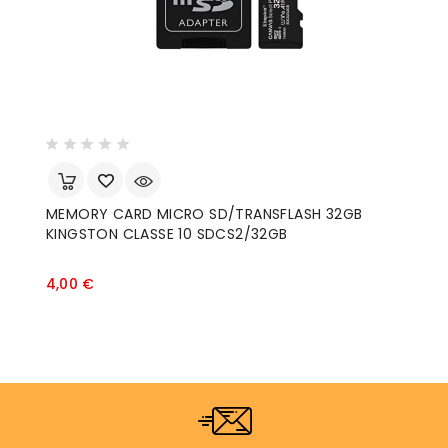
MEMORY CARD MICRO SD/TRANSFLASH 32GB
C
KINGSTON CLASSE 10 SDCS2/32GB
M
Prezzo
4,00 €
1