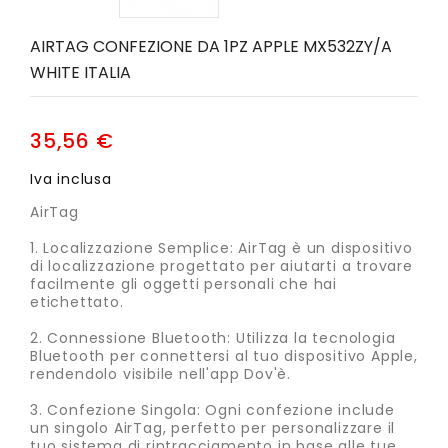
AIRTAG CONFEZIONE DA 1PZ APPLE MX532ZY/A
WHITE ITALIA
35,56 €
Iva inclusa
AirTag
1. Localizzazione Semplice: AirTag è un dispositivo
di localizzazione progettato per aiutarti a trovare
facilmente gli oggetti personali che hai
etichettato.
2. Connessione Bluetooth: Utilizza la tecnologia
Bluetooth per connettersi al tuo dispositivo Apple,
rendendolo visibile nell'app Dov'è.
3. Confezione Singola: Ogni confezione include
un singolo AirTag, perfetto per personalizzare il
tuo sistema di rintracciamento in base alle tue