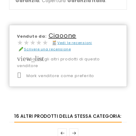
Garanzia:
Copertura
Garanzia Italia
.
Ciaoone
Venduto da:
★★★★★
★★★★★
Vedi le recensioni
Scrivere una recensione
view_list
Guarda gli altri prodotti di questo
venditore

Mark venditore come preferito
16 ALTRI PRODOTTI DELLA STESSA CATEGORIA: