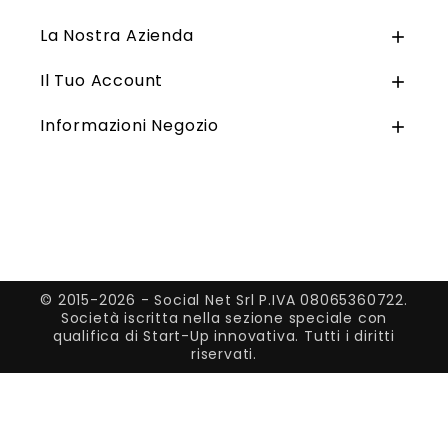
La Nostra Azienda

Il Tuo Account

Informazioni Negozio

© 2015-2026 - Social Net Srl P.IVA 08065360722.
Società iscritta nella sezione speciale con
qualifica di Start-Up innovativa. Tutti i diritti
riservati.