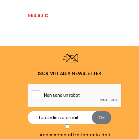
M
Prezzo
963,80 €
2
ISCRIVITI ALLA NEWSLETTER
Acconsento al trattamento dati.