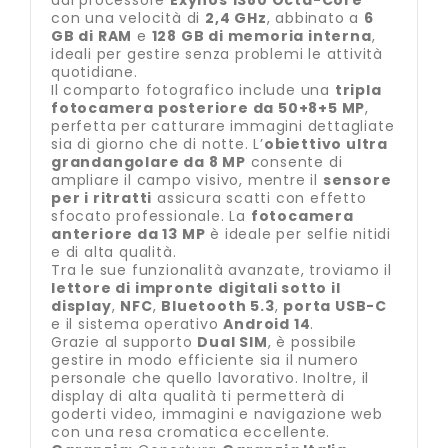
dal processore
Exynos 1380 Octa-Core
con una velocità di
2,4 GHz
, abbinato a
6
GB di RAM
e
128 GB di memoria interna
,
ideali per gestire senza problemi le attività
quotidiane.
Il comparto fotografico include una
tripla
fotocamera posteriore da 50+8+5 MP
,
perfetta per catturare immagini dettagliate
sia di giorno che di notte. L’
obiettivo ultra
grandangolare da 8 MP
consente di
ampliare il campo visivo, mentre il
sensore
per i ritratti
assicura scatti con effetto
sfocato professionale. La
fotocamera
anteriore da 13 MP
è ideale per selfie nitidi
e di alta qualità.
Tra le sue funzionalità avanzate, troviamo il
lettore di impronte digitali sotto il
display
,
NFC
,
Bluetooth 5.3
,
porta USB-C
e il sistema operativo
Android 14
.
Grazie al supporto
Dual SIM
, è possibile
gestire in modo efficiente sia il numero
personale che quello lavorativo. Inoltre, il
display di alta qualità ti permetterà di
goderti video, immagini e navigazione web
con una resa cromatica eccellente.