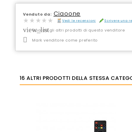
Ciaoone
Venduto da:
★★★★★
★★★★★
Vedi le recensioni
Scrivere una 
view_list
Guarda gli altri prodotti di questo venditore

Mark venditore come preferito
16 ALTRI PRODOTTI DELLA STESSA CATEG