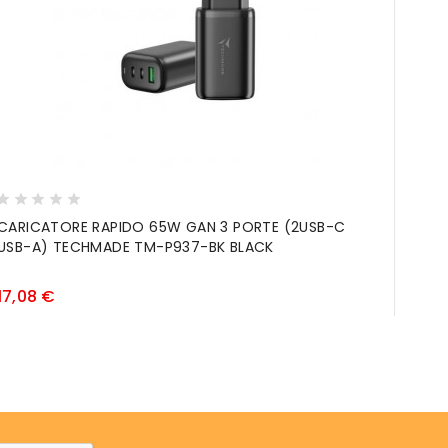
CARICATORE RAPIDO 65W GAN 3 PORTE (2USB-C
MONI
USB-A) TECHMADE TM-P937-BK BLACK
Prezzo
17,08 €
197,