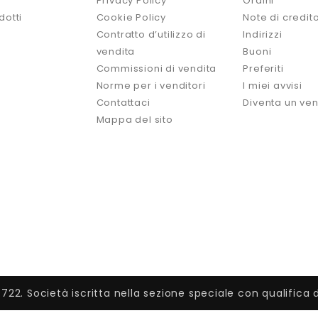
Privacy Policy
Ordini
dotti
Cookie Policy
Note di credit
Contratto d’utilizzo di
Indirizzi
vendita
Buoni
Commissioni di vendita
Preferiti
Norme per i venditori
I miei avvisi
Contattaci
Diventa un ven
Mappa del sito
2. Società iscritta nella sezione speciale con qualifica di S