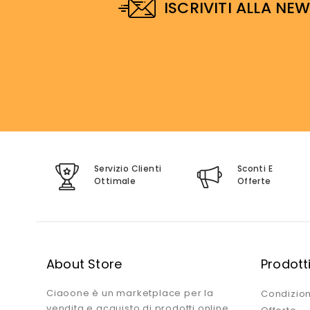
ISCRIVITI ALLA NE
Servizio Clienti
Sconti E
Ottimale
Offerte
About Store
Prodott
Ciaoone è un marketplace per la
Condizion
vendita e acquisto di prodotti online.