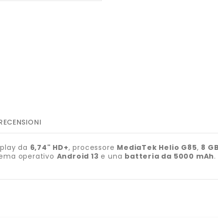
RECENSIONI
splay da
6,74" HD+
, processore
MediaTek Helio G85
,
8 GB
stema operativo
Android 13
e una
batteria da 5000 mAh