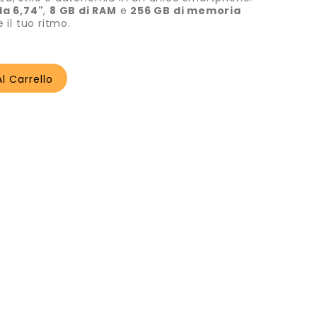
da 6,74"
,
8 GB di RAM
e
256 GB di memoria
 il tuo ritmo.
l Carrello