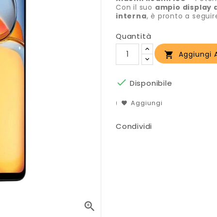
Con il suo
ampio display 
interna
, è pronto a seguire
Quantità
Aggiungi A


Disponibile
Aggiungi
Condividi
