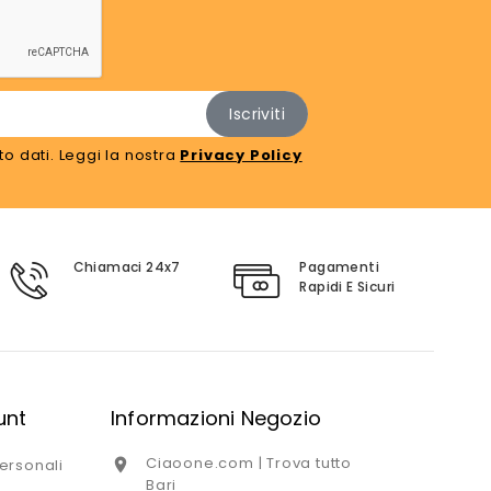
o dati. Leggi la nostra
Privacy Policy
Chiamaci 24x7
Pagamenti
Rapidi E Sicuri
unt
Informazioni Negozio
Ciaoone.com | Trova tutto

ersonali
Bari