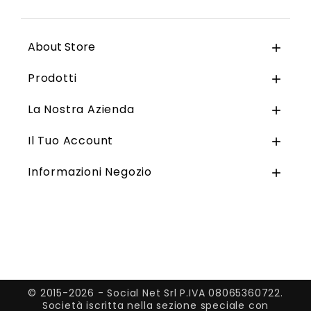
About Store

Prodotti

La Nostra Azienda

Il Tuo Account

Informazioni Negozio

© 2015-2026 - Social Net Srl P.IVA 08065360722.
Società iscritta nella sezione speciale con