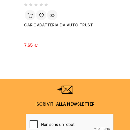
CARICABATTERIA DA AUTO TRUST
N
C
S
A
Prezzo
7,65 €
1
ISCRIVITI ALLA NEWSLETTER