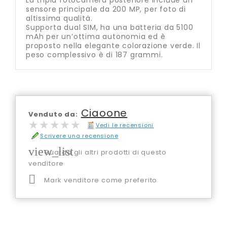
La tripla fotocamera posteriore include un
sensore principale da 200 MP, per foto di
altissima qualità.
Supporta dual SIM, ha una batteria da 5100
mAh per un’ottima autonomia ed è
proposto nella elegante colorazione verde. Il
peso complessivo è di 187 grammi.
Ciaoone
Venduto da:
★★★★★
★★★★★
Vedi le recensioni
Scrivere una recensione
view_list
Guarda gli altri prodotti di questo
venditore

Mark venditore come preferito