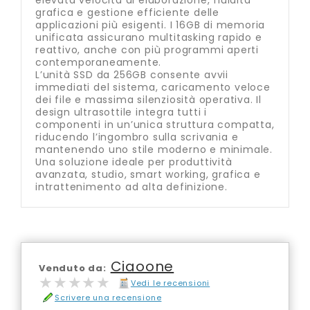
elevata velocità di elaborazione, fluidità
grafica e gestione efficiente delle
applicazioni più esigenti. I 16GB di memoria
unificata assicurano multitasking rapido e
reattivo, anche con più programmi aperti
contemporaneamente.
L’unità SSD da 256GB consente avvii
immediati del sistema, caricamento veloce
dei file e massima silenziosità operativa. Il
design ultrasottile integra tutti i
componenti in un’unica struttura compatta,
riducendo l’ingombro sulla scrivania e
mantenendo uno stile moderno e minimale.
Una soluzione ideale per produttività
avanzata, studio, smart working, grafica e
intrattenimento ad alta definizione.
Ciaoone
Venduto da:
★★★★★
★★★★★
Vedi le recensioni
Scrivere una recensione