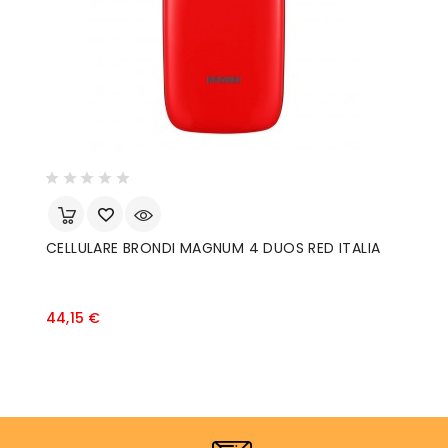
CELLULARE BRONDI MAGNUM 4 DUOS RED ITALIA
T
2
Prezzo
44,15 €
1