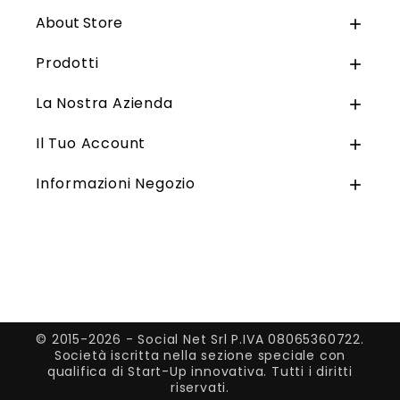
About Store

Prodotti

La Nostra Azienda

Il Tuo Account

Informazioni Negozio

© 2015-2026 - Social Net Srl P.IVA 08065360722.
Società iscritta nella sezione speciale con
qualifica di Start-Up innovativa. Tutti i diritti
riservati.