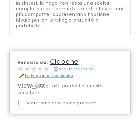
In sintesi, la Yoga Pen resta una scelta
completa e performante, mentre le versioni
più compatte rappresentano l’opzione
ideale per chi privilegia praticità e
portabilità.
Ciaoone
Venduto da:
★★★★★
★★★★★
Vedi le recensioni
Scrivere una recensione
view_list
Guarda gli altri prodotti di questo
venditore

Mark venditore come preferito