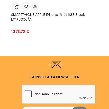
SMARTPHONE APPLE IPhone 15 256GB Black
S
MTP63QL/A
T
Prezzo
1.373,72 €
1
ISCRIVITI ALLA NEWSLETTER