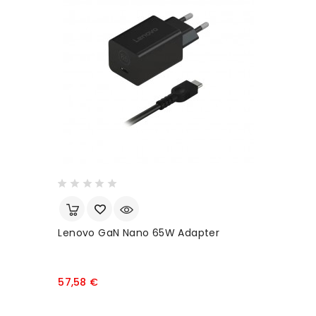
Lenovo GaN Nano 65W Adapter
S
D
Prezzo
57,58 €
1