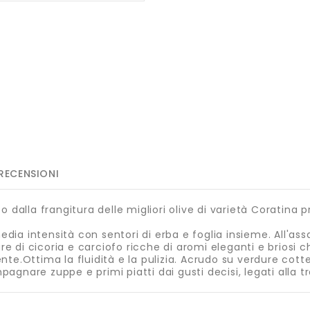
RECENSIONI
 dalla frangitura delle migliori olive di varietà Coratina pr
media intensità con sentori di erba e foglia insieme. All'as
e di cicoria e carciofo ricche di aromi eleganti e briosi
te.Ottima la fluidità e la pulizia. Acrudo su verdure cotte
agnare zuppe e primi piatti dai gusti decisi, legati alla t