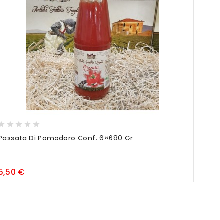
Passata Di Pomodoro Conf. 6×680 Gr
Miele
Prezzo
5,50 €
10,4