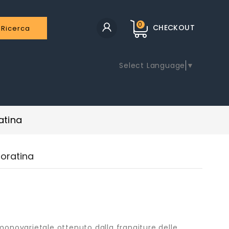
0
CHECKOUT
Ricerca
Select Language
▼
atina
Coratina
 monovarietale ottenuto dalla frangiture delle