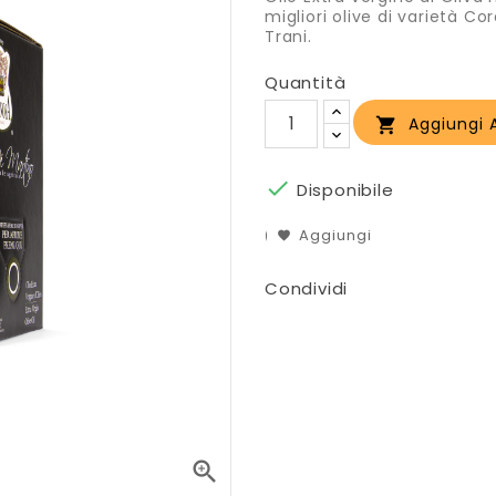
migliori olive di varietà Co
Trani.
Quantità
Aggiungi A


Disponibile
Aggiungi
Condividi
