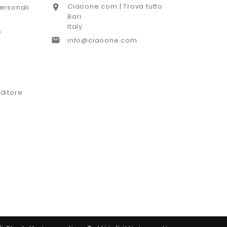
Ciaoone.com | Trova tutto

ersonali
Bari
Italy
o

info@ciaoone.com
ditore