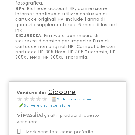
fotografica.
HP+
: Richiede account HP, connessione
Internet continua e utilizzo esclusivo di
cartucce originali HP. Include 1 anno di
garanzia supplementare e 6 mesi di Instant
Ink.
SICUREZZA
: Firmware con misure di
sicurezza dinamica per impedire l'uso di
cartucce non originali HP. Compatibile con
cartucce HP 305 Nero, HP 305 Tricromia, HP
305XL Nero, HP 305XL Tricromia.
Ciaoone
Venduto da:
★★★★★
★★★★★
Vedi le recensioni
Scrivere una recensione
view_list
Guarda gli altri prodotti di questo
venditore

Mark venditore come preferito