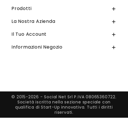
Prodotti

La Nostra Azienda

Il Tuo Account

Informazioni Negozio

© 2015-2026 - Social Net Srl P.IVA 08065360722.
Società iscritta nella sezione speciale con
qualifica di Start-Up innovativa. Tutti i diritti
riservati.