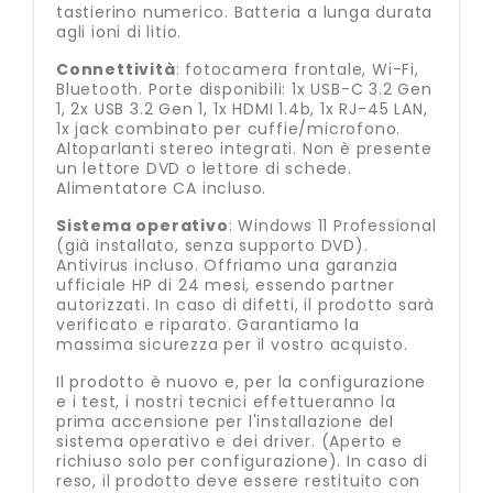
tastierino numerico. Batteria a lunga durata
agli ioni di litio.
Connettività
: fotocamera frontale, Wi-Fi,
Bluetooth. Porte disponibili: 1x USB-C 3.2 Gen
1, 2x USB 3.2 Gen 1, 1x HDMI 1.4b, 1x RJ-45 LAN,
1x jack combinato per cuffie/microfono.
Altoparlanti stereo integrati. Non è presente
un lettore DVD o lettore di schede.
Alimentatore CA incluso.
Sistema operativo
: Windows 11 Professional
(già installato, senza supporto DVD).
Antivirus incluso. Offriamo una garanzia
ufficiale HP di 24 mesi, essendo partner
autorizzati. In caso di difetti, il prodotto sarà
verificato e riparato. Garantiamo la
massima sicurezza per il vostro acquisto.
Il prodotto è nuovo e, per la configurazione
e i test, i nostri tecnici effettueranno la
prima accensione per l'installazione del
sistema operativo e dei driver. (Aperto e
richiuso solo per configurazione). In caso di
reso, il prodotto deve essere restituito con