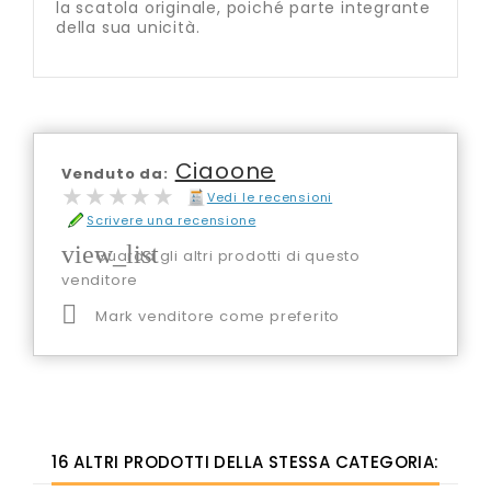
la scatola originale, poiché parte integrante
della sua unicità.
Ciaoone
Venduto da:
★★★★★
★★★★★
Vedi le recensioni
Scrivere una recensione
view_list
Guarda gli altri prodotti di questo
venditore

Mark venditore come preferito
16 ALTRI PRODOTTI DELLA STESSA CATEGORIA: