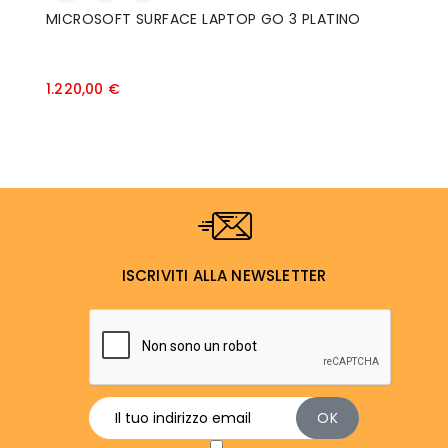
MICROSOFT SURFACE LAPTOP GO 3 PLATINO
N
I
W
Prezzo
1.220,00 €
1
ISCRIVITI ALLA NEWSLETTER