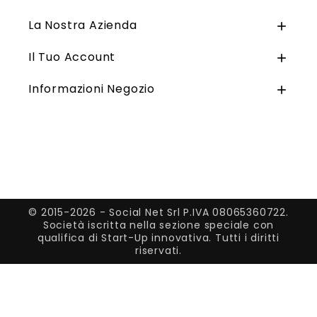
La Nostra Azienda

Il Tuo Account

Informazioni Negozio

© 2015-2026 - Social Net Srl P.IVA 08065360722.
Società iscritta nella sezione speciale con
qualifica di Start-Up innovativa. Tutti i diritti
riservati.