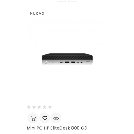
Nuovo
Mini PC HP EliteDesk 800 G3
N