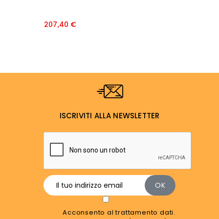
Prezzo
207,40 €
2
ISCRIVITI ALLA NEWSLETTER
Acconsento al trattamento dati.