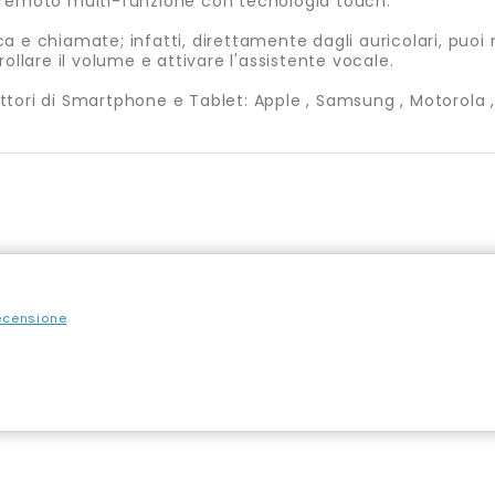
o remoto multi-funzione con tecnologia touch.
 e chiamate; infatti, direttamente dagli auricolari, puoi 
ollare il volume e attivare l'assistente vocale.
tori di Smartphone e Tablet: Apple , Samsung , Motorola , X
recensione