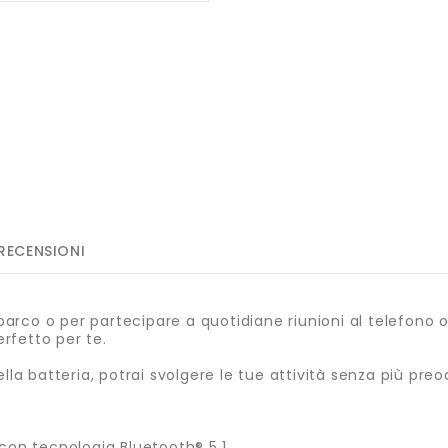
RECENSIONI
 parco o per partecipare a quotidiane riunioni al telefono o 
rfetto per te.
lla batteria, potrai svolgere le tue attività senza più pre
 con tecnologia Bluetooth® 5.1.