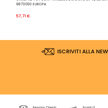
9870050 EUROPA
Prezzo
57,71 €
ISCRIVITI ALLA NE
Servizio Clienti
Sconti E