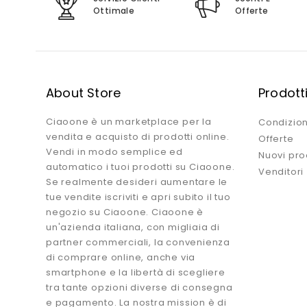
Ottimale
Offerte
About Store
Prodott
Ciaoone è un marketplace per la
Condizion
vendita e acquisto di prodotti online.
Offerte
Vendi in modo semplice ed
Nuovi pro
automatico i tuoi prodotti su Ciaoone.
Venditori
Se realmente desideri aumentare le
tue vendite iscriviti e apri subito il tuo
negozio su Ciaoone. Ciaoone è
un'azienda italiana, con migliaia di
partner commerciali, la convenienza
di comprare online, anche via
smartphone e la libertà di scegliere
tra tante opzioni diverse di consegna
e pagamento. La nostra mission è di