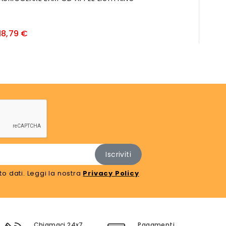
ALLU
Prezzo
18,79 €
320,
o dati. Leggi la nostra
Privacy Policy
Chiamaci 24x7
Pagamenti