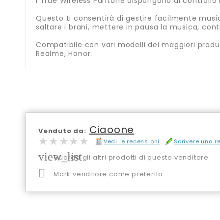
I True Wireless Pantone dispongono di controll
Questo ti consentirà di gestire facilmente musica
saltare i brani, mettere in pausa la musica, contr
Compatibile con vari modelli dei maggiori produt
Realme, Honor.
Ciaoone
Venduto da:
★★★★★
★★★★★
Vedi le recensioni
Scrivere una 
view_list
Guarda gli altri prodotti di questo venditore

Mark venditore come preferito