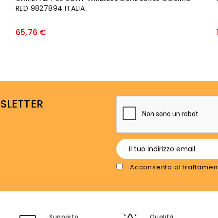
RED 9827894 ITALIA
Prezzo
65,76 €
WSLETTER
Acconsento al trattament
Supporto
Qualità