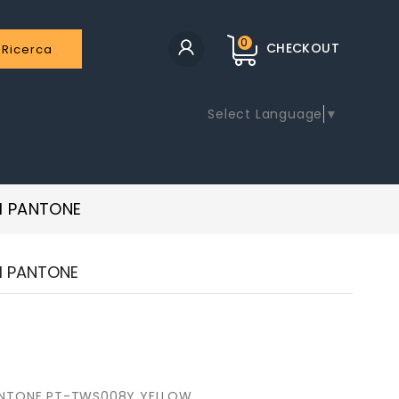
0
CHECKOUT
Ricerca
Select Language
▼
H PANTONE
H PANTONE
ANTONE PT-TWS008Y YELLOW