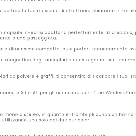
i ascoltare la tua musica e di effettuare chiamate in totale
n capsule in-ear si adattano perfettamente all'orecchio, p
amento o una passeggiata.
 e alle dimensioni compatte, puoi portarli comodamente ov
o magnetico degli auricolari e questo garantisce una mag
olari da polvere e graffi, ti consentirà di ricaricare i tuo
arica e 30 mAh per gli auricolari, con i True Wireless Pant
lità mono o stereo, in quanto entrambi gli auricolari han
utilizzando uno solo dei due auricolari.