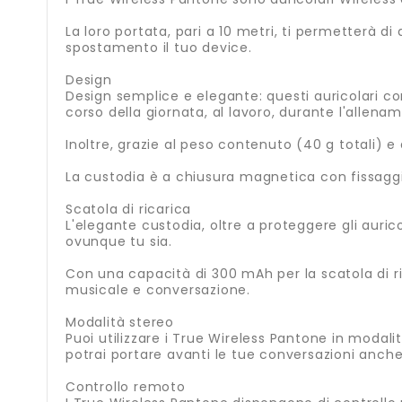
La loro portata, pari a 10 metri, ti permetterà d
spostamento il tuo device.
Design
Design semplice e elegante: questi auricolari co
corso della giornata, al lavoro, durante l'allen
Inoltre, grazie al peso contenuto (40 g totali)
La custodia è a chiusura magnetica con fissaggi
Scatola di ricarica
L'elegante custodia, oltre a proteggere gli auric
ovunque tu sia.
Con una capacità di 300 mAh per la scatola di ric
musicale e conversazione.
Modalità stereo
Puoi utilizzare i True Wireless Pantone in moda
potrai portare avanti le tue conversazioni anche 
Controllo remoto