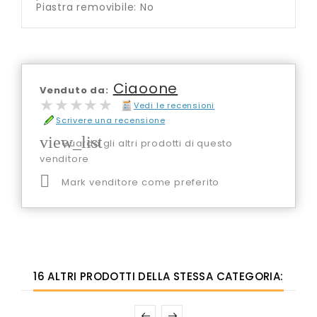
Piastra removibile: No
Ciaoone
Venduto da:
★★★★★
★★★★★
Vedi le recensioni
Scrivere una recensione
view_list
Guarda gli altri prodotti di questo
venditore

Mark venditore come preferito
16 ALTRI PRODOTTI DELLA STESSA CATEGORIA: