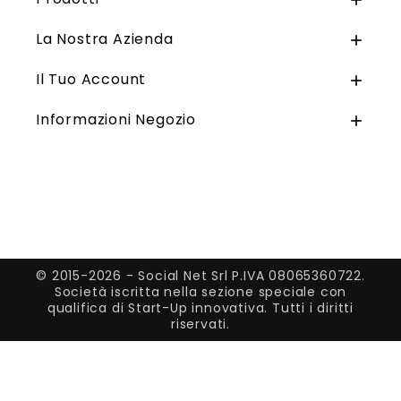

La Nostra Azienda

Il Tuo Account

Informazioni Negozio

© 2015-2026 - Social Net Srl P.IVA 08065360722.
Società iscritta nella sezione speciale con
qualifica di Start-Up innovativa. Tutti i diritti
riservati.