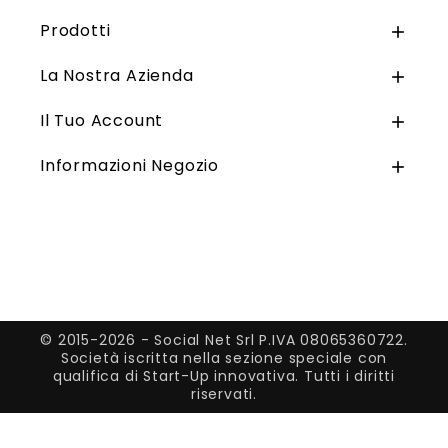
Prodotti

La Nostra Azienda

Il Tuo Account

Informazioni Negozio

© 2015-2026 - Social Net Srl P.IVA 08065360722.
Società iscritta nella sezione speciale con
qualifica di Start-Up innovativa. Tutti i diritti
riservati.