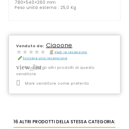
780×540×260 mm
Peso unità esterna : 25,0 Kg
Ciaoone
Venduto da:
★★★★★
★★★★★
Vedi le recensioni
Scrivere una recensione
view_list
Guarda gli altri prodotti di questo
venditore

Mark venditore come preferito
16 ALTRI PRODOTTI DELLA STESSA CATEGORIA: