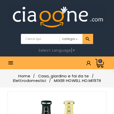
Select Language
▼
0

Home
Casa, giardino e fai da te
Elettrodomestici
MIXER HOWELL HO.MI197R