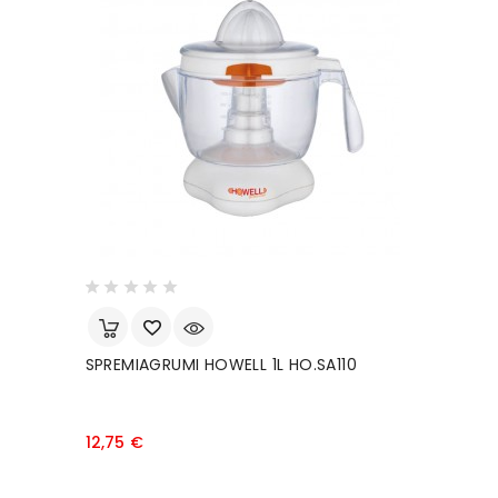
SPREMIAGRUMI HOWELL 1L HO.SA110
A
B
Prezzo
12,75 €
3