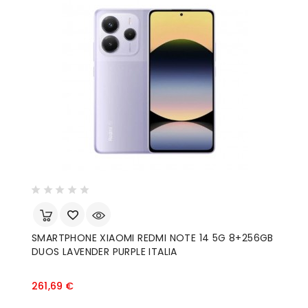
SMARTPHONE XIAOMI REDMI NOTE 14 5G 8+256GB
M
DUOS LAVENDER PURPLE ITALIA
M
Prezzo
261,69 €
4