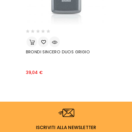
BRONDI SINCERO DUOS GRIGIO
C
T
Prezzo
39,04 €
1
ISCRIVITI ALLA NEWSLETTER