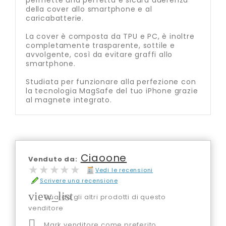
permette una perfetta e sicura aderenza
della cover allo smartphone e al
caricabatterie.
La cover è composta da TPU e PC, è inoltre
completamente trasparente, sottile e
avvolgente, così da evitare graffi allo
smartphone.
Studiata per funzionare alla perfezione con
la tecnologia MagSafe del tuo iPhone grazie
al magnete integrato.
Ciaoone
Venduto da:
★★★★★
★★★★★
Vedi le recensioni
Scrivere una recensione
view_list
Guarda gli altri prodotti di questo
venditore

Mark venditore come preferito