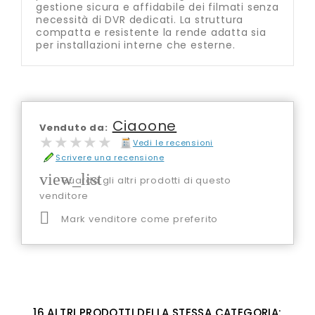
gestione sicura e affidabile dei filmati senza
necessità di DVR dedicati. La struttura
compatta e resistente la rende adatta sia
per installazioni interne che esterne.
Ciaoone
Venduto da:
★★★★★
★★★★★
Vedi le recensioni
Scrivere una recensione
view_list
Guarda gli altri prodotti di questo
venditore

Mark venditore come preferito
16 ALTRI PRODOTTI DELLA STESSA CATEGORIA: