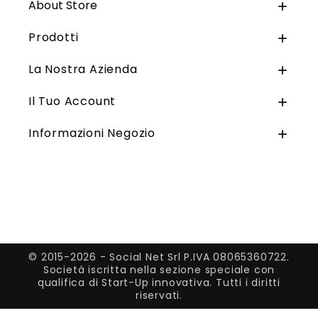
About Store

Prodotti

La Nostra Azienda

Il Tuo Account

Informazioni Negozio

© 2015-2026 - Social Net Srl P.IVA 08065360722.
Società iscritta nella sezione speciale con
qualifica di Start-Up innovativa. Tutti i diritti
riservati.