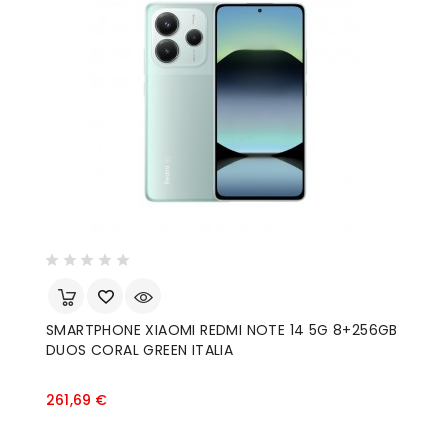
SMARTPHONE XIAOMI REDMI NOTE 14 5G 8+256GB
S
DUOS CORAL GREEN ITALIA
Prezzo
261,69 €
1