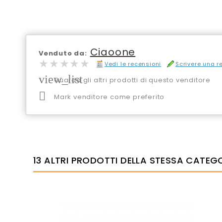
Ciaoone
Venduto da:
★★★★★
★★★★★
Vedi le recensioni
Scrivere una 
view_list
Guarda gli altri prodotti di questo venditore

Mark venditore come preferito
13 ALTRI PRODOTTI DELLA STESSA CATEGO