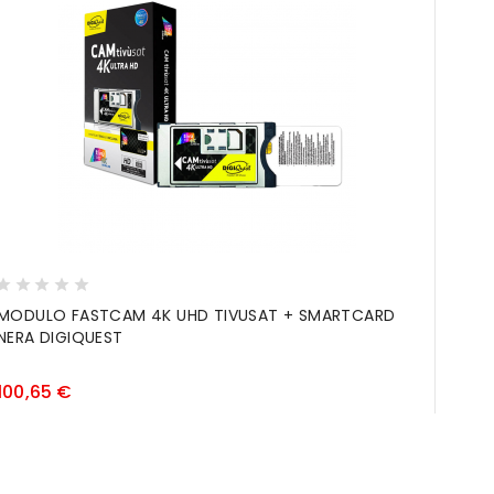
MODULO FASTCAM 4K UHD TIVUSAT + SMARTCARD
CAVO
NERA DIGIQUEST
ACCE
Prezzo
100,65 €
2,55