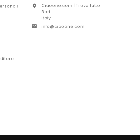
Ciaoone.com | Trova tutto

ersonali
Bari
Italy
o

info@ciaoone.com
ditore