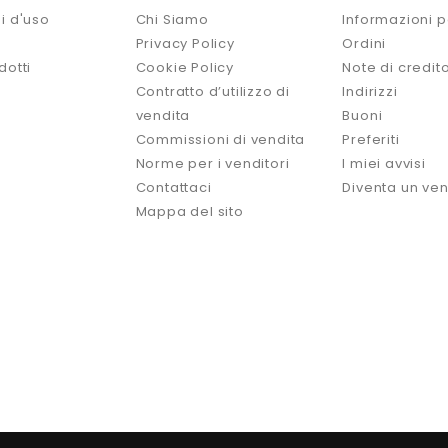
i d'uso
Chi Siamo
Informazioni p
Privacy Policy
Ordini
dotti
Cookie Policy
Note di credit
Contratto d’utilizzo di
Indirizzi
vendita
Buoni
Commissioni di vendita
Preferiti
Norme per i venditori
I miei avvisi
Contattaci
Diventa un ven
Mappa del sito