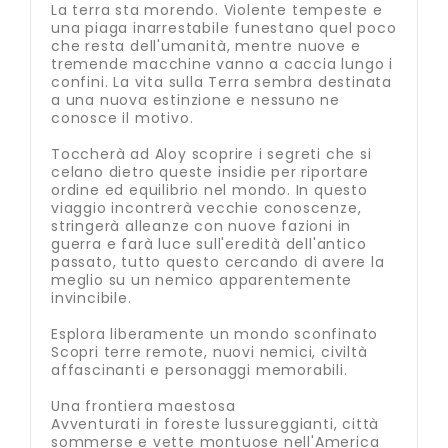
La terra sta morendo. Violente tempeste e
una piaga inarrestabile funestano quel poco
che resta dell'umanità, mentre nuove e
tremende macchine vanno a caccia lungo i
confini. La vita sulla Terra sembra destinata
a una nuova estinzione e nessuno ne
conosce il motivo.
Toccherà ad Aloy scoprire i segreti che si
celano dietro queste insidie per riportare
ordine ed equilibrio nel mondo. In questo
viaggio incontrerà vecchie conoscenze,
stringerà alleanze con nuove fazioni in
guerra e farà luce sull'eredità dell'antico
passato, tutto questo cercando di avere la
meglio su un nemico apparentemente
invincibile.
Esplora liberamente un mondo sconfinato
Scopri terre remote, nuovi nemici, civiltà
affascinanti e personaggi memorabili.
Una frontiera maestosa
Avventurati in foreste lussureggianti, città
sommerse e vette montuose nell'America