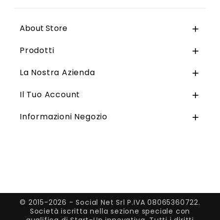
About Store

Prodotti

La Nostra Azienda

Il Tuo Account

Informazioni Negozio

© 2015-2026 - Social Net Srl P.IVA 08065360722.
Società iscritta nella sezione speciale con
qualifica di Start-Up innovativa. Tutti i diritti