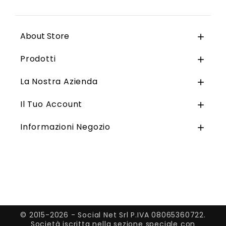
About Store

Prodotti

La Nostra Azienda

Il Tuo Account

Informazioni Negozio

© 2015-2026 - Social Net Srl P.IVA 08065360722.
Società iscritta nella sezione speciale con