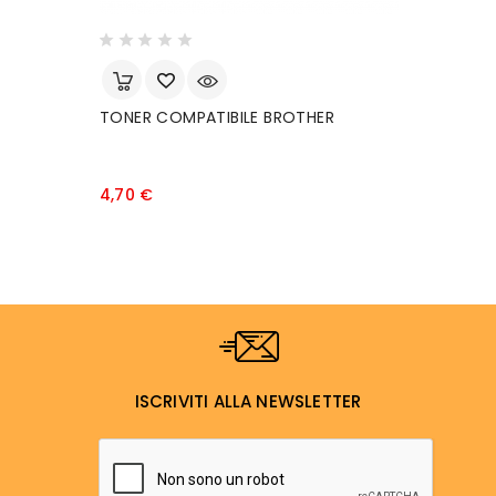
TONER COMPATIBILE BROTHER
C
X
Prezzo
4,70 €
3
ISCRIVITI ALLA NEWSLETTER