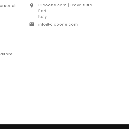
Ciaoone.com | Trova tutto

ersonali
Bari
Italy
o

info@ciaoone.com
ditore