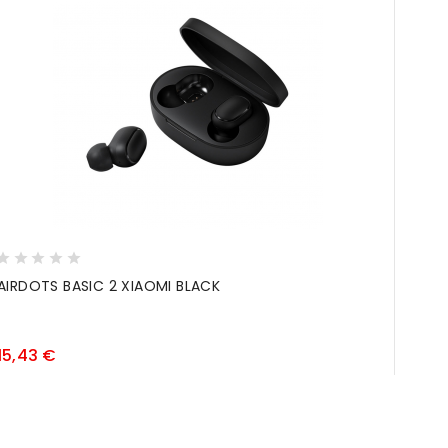
AIRDOTS BASIC 2 XIAOMI BLACK
CARI
CHAR
Prezzo
15,43 €
11,41