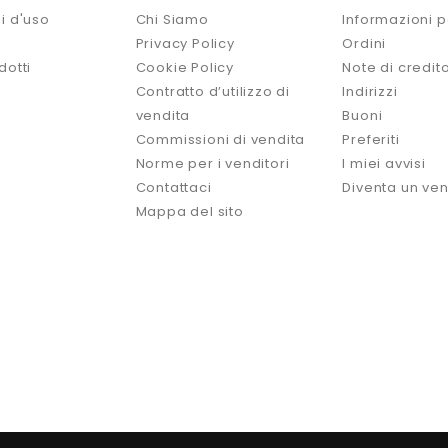
i d'uso
Chi Siamo
Informazioni p
Privacy Policy
Ordini
dotti
Cookie Policy
Note di credit
Contratto d’utilizzo di
Indirizzi
vendita
Buoni
Commissioni di vendita
Preferiti
Norme per i venditori
I miei avvisi
Contattaci
Diventa un ven
Mappa del sito