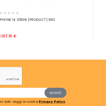
IPHONE 14 128GB (PRODUCT) RED
NB M
Prezzo
1.107,15 €
2.97
o dati. Leggi la nostra
Privacy Policy