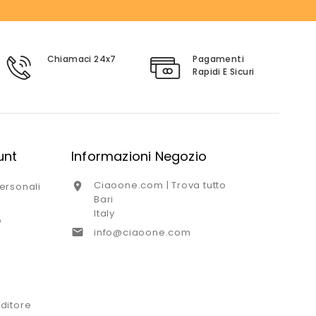
Chiamaci 24x7
Pagamenti
Rapidi E Sicuri
unt
Informazioni Negozio
Ciaoone.com | Trova tutto

ersonali
Bari
Italy
o

info@ciaoone.com
ditore