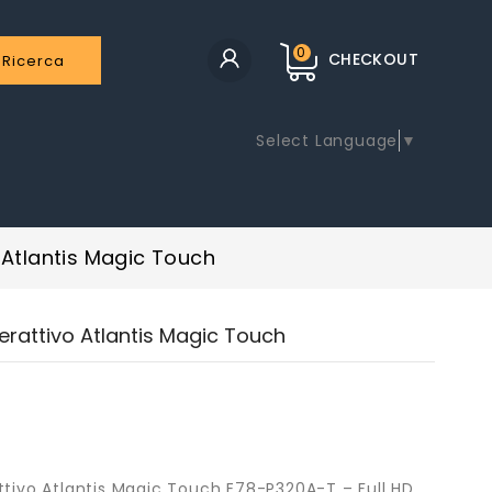
0
CHECKOUT
Ricerca
Select Language
▼
o Atlantis Magic Touch
terattivo Atlantis Magic Touch
attivo Atlantis Magic Touch E78-P320A-T – Full HD