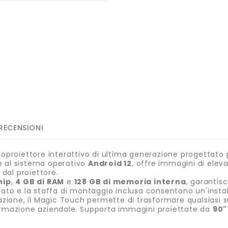
RECENSIONI
oproiettore interattivo di ultima generazione progettato pe
 al sistema operativo
Android 12
, offre immagini di eleva
 dal proiettore.
hip
,
4 GB di RAM
e
128 GB di memoria interna
, garantis
egrato e la staffa di montaggio inclusa consentono un'inst
razione, il Magic Touch permette di trasformare qualsiasi su
formazione aziendale. Supporta immagini proiettate da
90"