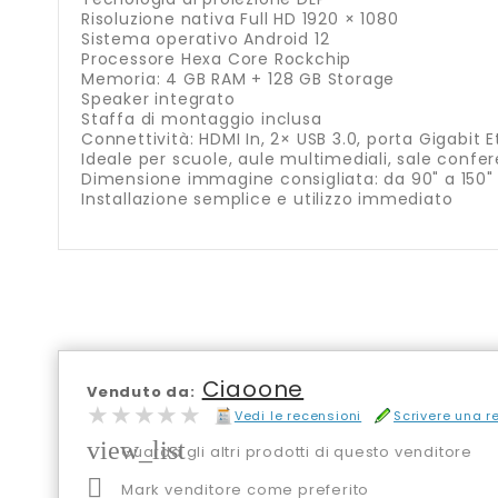
Risoluzione nativa Full HD 1920 × 1080
Sistema operativo Android 12
Processore Hexa Core Rockchip
Memoria: 4 GB RAM + 128 GB Storage
Speaker integrato
Staffa di montaggio inclusa
Connettività: HDMI In, 2× USB 3.0, porta Gigabit 
Ideale per scuole, aule multimediali, sale conf
Dimensione immagine consigliata: da 90" a 150"
Installazione semplice e utilizzo immediato
Ciaoone
Venduto da:
★★★★★
★★★★★
Vedi le recensioni
Scrivere una 
view_list
Guarda gli altri prodotti di questo venditore

Mark venditore come preferito