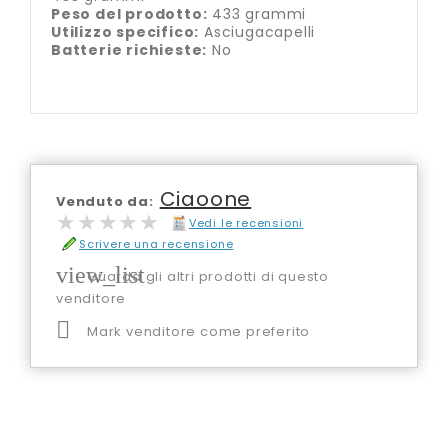
Peso del prodotto:
433 grammi
Utilizzo specifico:
Asciugacapelli
Batterie richieste:
No
Ciaoone
Venduto da:
★★★★★
★★★★★
Vedi le recensioni
Scrivere una recensione
view_list
Guarda gli altri prodotti di questo
venditore

Mark venditore come preferito