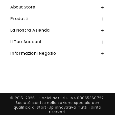
About Store

Prodotti

La Nostra Azienda

Il Tuo Account

Informazioni Negozio

© 2015-2026 - Social Net Srl P.IVA 08065360722.
Società iscritta nella sezione speciale con
qualifica di Start-Up innovativa. Tutti i diritti
riservati.